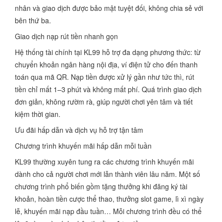
nhân và giao dịch được bảo mật tuyệt đối, không chia sẻ với
bên thứ ba.
Giao dịch nạp rút tiền nhanh gọn
Hệ thống tài chính tại KL99 hỗ trợ đa dạng phương thức: từ
chuyển khoản ngân hàng nội địa, ví điện tử cho đến thanh
toán qua mã QR. Nạp tiền được xử lý gần như tức thì, rút
tiền chỉ mất 1–3 phút và không mất phí. Quá trình giao dịch
đơn giản, không rườm rà, giúp người chơi yên tâm và tiết
kiệm thời gian.
Ưu đãi hấp dẫn và dịch vụ hỗ trợ tận tâm
Chương trình khuyến mãi hấp dẫn mỗi tuần
KL99 thường xuyên tung ra các chương trình khuyến mãi
dành cho cả người chơi mới lẫn thành viên lâu năm. Một số
chương trình phổ biến gồm tặng thưởng khi đăng ký tài
khoản, hoàn tiền cược thể thao, thưởng slot game, lì xì ngày
lễ, khuyến mãi nạp đầu tuần… Mỗi chương trình đều có thể