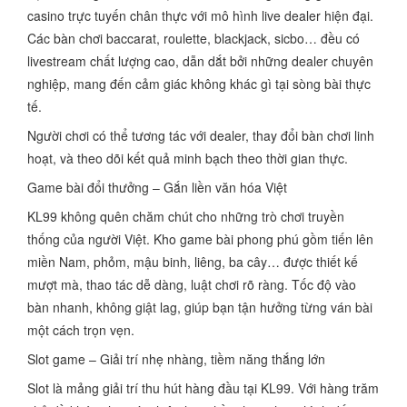
casino trực tuyến chân thực với mô hình live dealer hiện đại.
Các bàn chơi baccarat, roulette, blackjack, sicbo… đều có
livestream chất lượng cao, dẫn dắt bởi những dealer chuyên
nghiệp, mang đến cảm giác không khác gì tại sòng bài thực
tế.
Người chơi có thể tương tác với dealer, thay đổi bàn chơi linh
hoạt, và theo dõi kết quả minh bạch theo thời gian thực.
Game bài đổi thưởng – Gắn liền văn hóa Việt
KL99 không quên chăm chút cho những trò chơi truyền
thống của người Việt. Kho game bài phong phú gồm tiến lên
miền Nam, phỏm, mậu binh, liêng, ba cây… được thiết kế
mượt mà, thao tác dễ dàng, luật chơi rõ ràng. Tốc độ vào
bàn nhanh, không giật lag, giúp bạn tận hưởng từng ván bài
một cách trọn vẹn.
Slot game – Giải trí nhẹ nhàng, tiềm năng thắng lớn
Slot là mảng giải trí thu hút hàng đầu tại KL99. Với hàng trăm