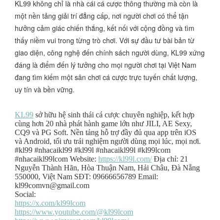
KL99 không chỉ là nhà cái cá cược thông thường mà còn là
một nền tảng giải trí đẳng cấp, nơi người chơi có thể tận
hưởng cảm giác chiến thắng, kết nối với cộng đồng và tìm
thấy niềm vui trong từng trò chơi. Với sự đầu tư bài bản từ
giao diện, công nghệ đến chính sách người dùng, KL99 xứng
đáng là điểm đến lý tưởng cho mọi người chơi tại Việt Nam
đang tìm kiếm một sân chơi cá cược trực tuyến chất lượng,
uy tín và bền vững.