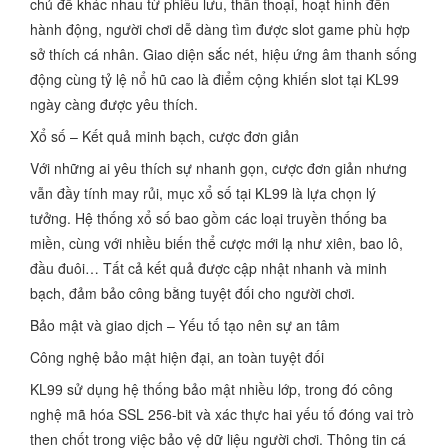
chủ đề khác nhau từ phiêu lưu, thần thoại, hoạt hình đến
hành động, người chơi dễ dàng tìm được slot game phù hợp
sở thích cá nhân. Giao diện sắc nét, hiệu ứng âm thanh sống
động cùng tỷ lệ nổ hũ cao là điểm cộng khiến slot tại KL99
ngày càng được yêu thích.
Xổ số – Kết quả minh bạch, cược đơn giản
Với những ai yêu thích sự nhanh gọn, cược đơn giản nhưng
vẫn đầy tính may rủi, mục xổ số tại KL99 là lựa chọn lý
tưởng. Hệ thống xổ số bao gồm các loại truyền thống ba
miền, cùng với nhiều biến thể cược mới lạ như xiên, bao lô,
đầu đuôi… Tất cả kết quả được cập nhật nhanh và minh
bạch, đảm bảo công bằng tuyệt đối cho người chơi.
Bảo mật và giao dịch – Yếu tố tạo nên sự an tâm
Công nghệ bảo mật hiện đại, an toàn tuyệt đối
KL99 sử dụng hệ thống bảo mật nhiều lớp, trong đó công
nghệ mã hóa SSL 256-bit và xác thực hai yếu tố đóng vai trò
then chốt trong việc bảo vệ dữ liệu người chơi. Thông tin cá