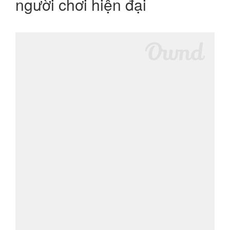
người chơi hiện đại