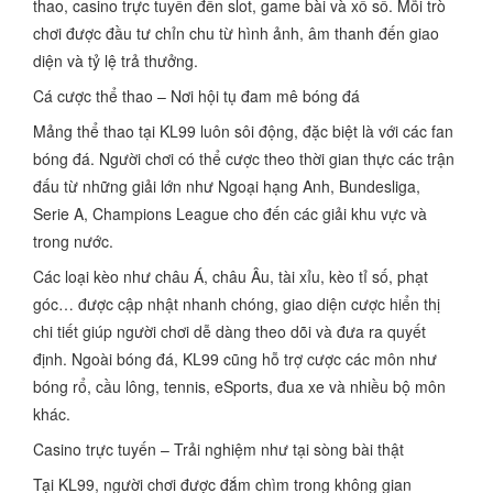
thao, casino trực tuyến đến slot, game bài và xổ số. Mỗi trò
chơi được đầu tư chỉn chu từ hình ảnh, âm thanh đến giao
diện và tỷ lệ trả thưởng.
Cá cược thể thao – Nơi hội tụ đam mê bóng đá
Mảng thể thao tại KL99 luôn sôi động, đặc biệt là với các fan
bóng đá. Người chơi có thể cược theo thời gian thực các trận
đấu từ những giải lớn như Ngoại hạng Anh, Bundesliga,
Serie A, Champions League cho đến các giải khu vực và
trong nước.
Các loại kèo như châu Á, châu Âu, tài xỉu, kèo tỉ số, phạt
góc… được cập nhật nhanh chóng, giao diện cược hiển thị
chi tiết giúp người chơi dễ dàng theo dõi và đưa ra quyết
định. Ngoài bóng đá, KL99 cũng hỗ trợ cược các môn như
bóng rổ, cầu lông, tennis, eSports, đua xe và nhiều bộ môn
khác.
Casino trực tuyến – Trải nghiệm như tại sòng bài thật
Tại KL99, người chơi được đắm chìm trong không gian